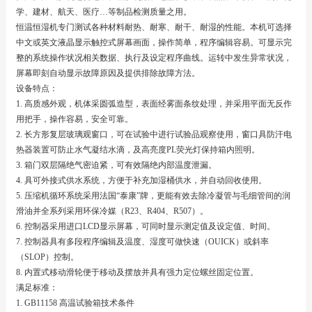
学、建材、航天、医疗…等制品检测质量之用。
恒温恒湿机专门测试各种材料耐热、耐寒、耐干、耐湿的性能。本机可选择
中文或英文液晶显示触控式屏幕画面，操作简单，程序编辑容易。可显示完
整的系统操作状况相关数据、执行及设定程序曲线。运转中发生异常状况，
屏幕即刻自动显示故障原因及提供排除故障方法。
设备特点：
1. 高质感外观，机体采圆弧造型，表面经雾面条纹处理，并采用平面无反作
用把手，操作容易，安全可靠。
2. 长方形复层玻璃观窗口，可在试验中进行试验品观察使用，窗口具防汗电
热器装置可防止水气凝结水滴，及高亮度PL荧光灯保持箱内照明。
3. 箱门双层隔绝气密迫紧，可有效隔绝内部温度泄漏。
4. 具可外接式供水系统，方便于补充加湿桶供水，并自动回收使用。
5. 压缩机循环系统采用法国“泰康”牌，更能有效去除冷凝管与毛细管间的润
滑油并全系列采用环保冷媒（R23、R404、R507）。
6. 控制器采用进口LCD显示屏幕，可同时显示测定值及设定值、时间。
7. 控制器具有多段程序编辑及温度、湿度可做快速（OUICK）或斜率
（SLOP）控制。
8. 内置式移动滑轮便于移动及摆放并具有强力定位螺丝固定位置。
满足标准：
1. GB11158 高温试验箱技术条件