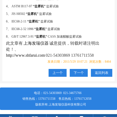
4
、
ASTM B117-97
“盐雾机”
盐雾试验
5
、
JIS H8502
“盐雾机”
盐雾试验
6
、
IEC68-2-11
“盐雾机”
盐雾试验
7
、
IEC68-2-52 1996
“盐雾机”
盐雾试验
8
、
GB/T 12967.3-91
“盐雾机”
CASS
加速醋酸盐雾试验
此文章有
上海发瑞仪器
诚意提供，转载时请注明出
处！、
http://www.shfarui.com
021-54303869 13761711558
发表日期：2011/5/29 10:07:21 浏览次数：8464
上一个
下一个
返回列表
电话：
021-54303869
021-34675766
销售热线：
13761711558
售后热线：
13761712058
版权所有:上海发瑞仪器科技有限公司