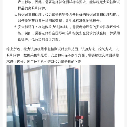
产生影响。因此，需要选择符合测试标准要求、能够稳定夹紧被测试
样品的夹具和附件。
数据采集和处理：拉力试验机需要具备良好的数据采集和处理功能，
以便快速获取并分析测试数据，并生成标准化测试报告。
安全和环保：在选购拉力试验机时，需要考虑设备的安全性和环保性
能。例如，需要选择符合国际标准和相关安全要求的试验机，并采用
低噪声、低污染的设计方案。
综上所述，拉力试验机需求包括测试精度和范围、试验方法、控制方式、夹
具和附件、数据采集和处理、安全和环保等多个方面，需要根据具体测试需
求进行选择。国产拉力机和进口拉力试验机的区别