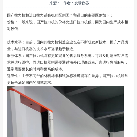
来源： 作者：发瑞仪器
国产拉力机和进口拉力试验机的区别国产和进口的主要区别如下：
价格：一般来说，国产拉力机的价格比进口拉力机低，因为国内生产成本相
对较低。
技术水平：目前，国内的拉力机制造企业也在不断研发新技术、提升产品质
量，与进口机器的技术水平逐渐趋于接近。
服务体系：国产拉力机具有更加完备的售后服务系统，可以及时响应客户需
求并进行维护。而进口机器则需要通过海外代理商或者厂家进行售后服务，
通常需要更长的时间和更高的成本。
适应性：由于不同**的材料标准和试验标准可能存在差异，国产拉力机通常
更适合满足国内的测试需求。