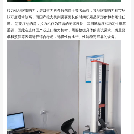
拉力机品牌影响力：进口拉力机多数来自于知名品牌，其品牌影响力和市场
认可度通常较高，而国产拉力机则需要更长的时间积累品牌形象和市场信任
度。 需要注意的是，拉力机作为精密的测试设备，其测试精度和稳定性非常
重要，因此在选择国产或进口拉力机时，需要根据具体的测试需求、质量要
求和预算等因素进行综合考虑，选择性价比**、性能稳定可靠的设备。