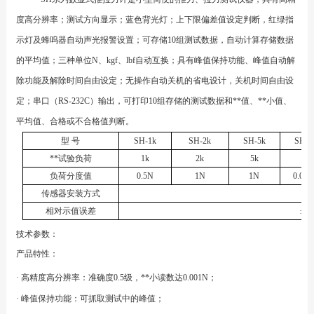
度高分辨率；测试方向显示；蓝色背光灯；上下限偏差值设定判断，红绿指
示灯及蜂呜器自动声光报警设置；可存储10组测试数据，自动计算存储数据
的平均值；三种单位N、kgf、lbf自动互换；具有峰值保持功能、峰值自动解
除功能及解除时间自由设定；无操作自动关机的省电设计，关机时间自由设
定；串口（RS-232C）输出，可打印10组存储的测试数据和**值、**小值、
平均值、合格或不合格值判断。
型 号
SH-1k
SH-2k
SH-5k
SH-1
**试验负荷
1k
2k
5k
10k
负荷分度值
0.5N
1N
1N
0.005
传感器安装方式
相对示值误差
±0.
技术参数：
产品特性：
· 高精度高分辨率：准确度0.5级，**小读数达0.001N；
· 峰值保持功能：可抓取测试中的峰值；