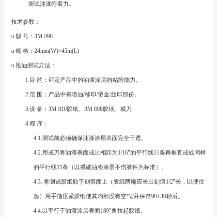
测试油漆附着力。
技术参数：
u 型 号：3M 898
u 规 格：24mm(W)×45m(L)
u 甩油测试方法：
1.目 的：评定产品中的油漆涂层的粘附能力。
2.范 围：产品中有喷油/移印/烫金/丝印部份。
3.设 备：3M 810胶纸、3M 898胶纸、戒刀
4.程 序：
4.1.测试前必须确保油漆涂层表面完全干透。
4.2.用戒刀将油漆表面戒出相距为1/16"的平行线11条再垂直戒成同样
的平行线11条（以戒破油漆涂层不伤胶件为标准）。
4.3. 将测试胶纸贴于刻痕面上（胶纸两端应长出刻痕1/2"长，以便位
起）用手指压紧胶纸使其内部没有空气/并保存90±30秒后。
4.4.以平行于油漆涂层表面180°角拉起胶纸。